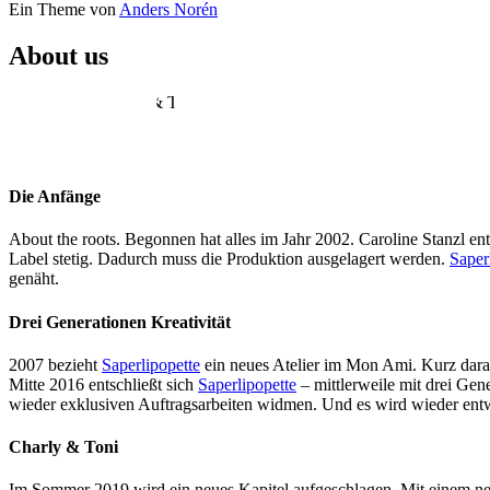
Ein Theme von
Anders Norén
About us
Die Anfänge
About the roots. Begonnen hat alles im Jahr 2002. Caroline Stanzl ent
Label stetig. Dadurch muss die Produktion ausgelagert werden.
Saper
genäht.
Drei Generationen Kreativität
2007 bezieht
Saperlipopette
ein neues Atelier im Mon Ami. Kurz darau
Mitte 2016 entschließt sich
Saperlipopette
– mittlerweile mit drei Gen
wieder exklusiven Auftragsarbeiten widmen. Und es wird wieder ent
Charly & Toni
Im Sommer 2019 wird ein neues Kapitel aufgeschlagen. Mit einem neu