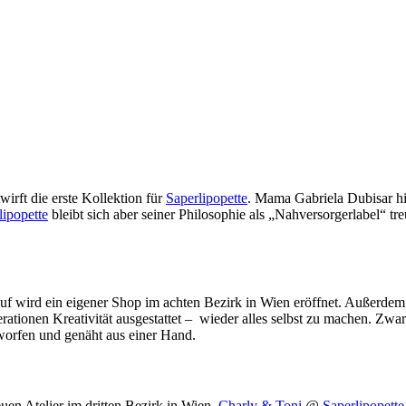
wirft die erste Kollektion für
Saperlipopette
. Mama Gabriela Dubisar hi
lipopette
bleibt sich aber seiner Philosophie als „Nahversorgerlabel“ tr
f wird ein eigener Shop im achten Bezirk in Wien eröffnet. Außerdem w
erationen Kreativität ausgestattet – wieder alles selbst zu machen. Zwa
worfen und genäht aus einer Hand.
en Atelier im dritten Bezirk in Wien.
Charly & Toni
@
Saperlipopett