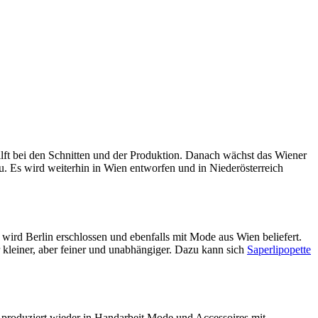
lft bei den Schnitten und der Produktion. Danach wächst das Wiener
eu. Es wird weiterhin in Wien entworfen und in Niederösterreich
ird Berlin erschlossen und ebenfalls mit Mode aus Wien beliefert.
r kleiner, aber feiner und unabhängiger. Dazu kann sich
Saperlipopette
e
produziert wieder in Handarbeit Mode und Accessoires mit