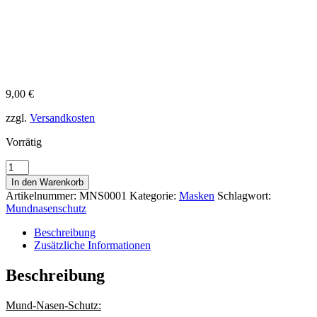
9,00
€
zzgl.
Versandkosten
Vorrätig
Maske
blau
In den Warenkorb
mit
Artikelnummer:
MNS0001
Kategorie:
Masken
Schlagwort:
Punkten
Mundnasenschutz
Menge
Beschreibung
Zusätzliche Informationen
Beschreibung
Mund-Nasen-Schutz: