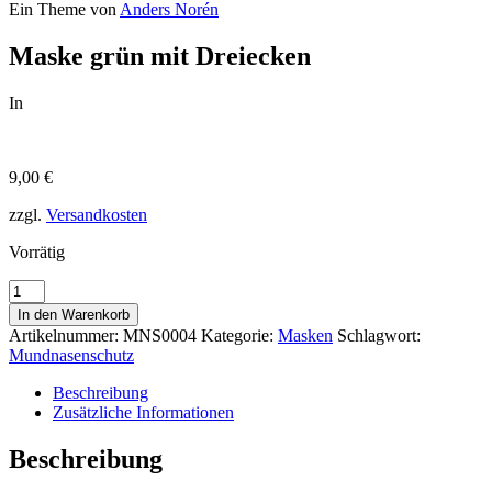
Ein Theme von
Anders Norén
Maske grün mit Dreiecken
In
9,00
€
zzgl.
Versandkosten
Vorrätig
Maske
grün
In den Warenkorb
mit
Artikelnummer:
MNS0004
Kategorie:
Masken
Schlagwort:
Dreiecken
Mundnasenschutz
Menge
Beschreibung
Zusätzliche Informationen
Beschreibung